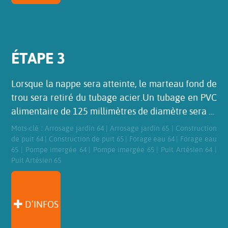
ÉTAPE 3
Lorsque la nappe sera atteinte, le marteau fond de
trou sera retiré du tubage acier.Un tubage en PVC
alimentaire de 125 millimètres de diamètre sera …
Mots-clé :
Arrosage jardin 64
|
Arrosage jardin 65
|
Construction
de puit 64
|
Construction de puit 65
|
Forage eau 64
|
Forage eau
65
|
Pompe imergée 64
|
Pompe imergée 65
|
Puit Artésien 64
|
Puit Artésien 65
D’INFOS