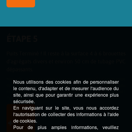
ÉTAPE 5
Puits Terminé ! Il reste à la surface 4 à 6 brouettes
d’agrégats divers et environ 50 cm de tubage PVC
dépassants.
Mots-clé :
Arrosage jardin 64
|
Arrosage jardin 65
|
Construction
Nous utilisons des cookies afin de personnaliser
de puit 64
|
Construction de puit 65
|
Forage eau 64
|
Forage eau
le contenu, d'adapter et de mesurer l'audience du
65
|
Pompe imergée 64
|
Pompe imergée 65
|
Puit Artésien 64
|
site, ainsi que pour garantir une expérience plus
Puit Artésien 65
sécurisée.
En naviguant sur le site, vous nous accordez
l'autorisation de collecter des informations à l'aide
de cookies.
D’INFOS
Pour de plus amples informations, veuillez