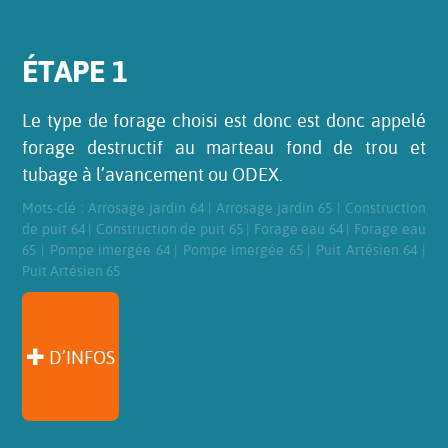
ÉTAPE 1
Le type de forage choisi est donc est donc appelé
forage destructif au marteau fond de trou et
tubage à l’avancement ou ODEX.
Mots-clé :
Arrosage jardin 64
|
Arrosage jardin 65
|
Construction
de puit 64
|
Construction de puit 65
|
Forage eau 64
|
Forage eau
65
|
Pompe imergée 64
|
Pompe imergée 65
|
Puit Artésien 64
|
Puit Artésien 65
D’INFOS