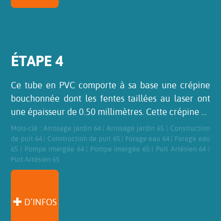
ÉTAPE 4
Ce tube en PVC comporte à sa base une crépine
bouchonnée dont les fentes taillées au laser ont
une épaisseur de 0.50 millimètres. Cette crépine …
Mots-clé :
Arrosage jardin 64
|
Arrosage jardin 65
|
Construction
de puit 64
|
Construction de puit 65
|
Forage eau 64
|
Forage eau
65
|
Pompe imergée 64
|
Pompe imergée 65
|
Puit Artésien 64
|
Puit Artésien 65
D’INFOS