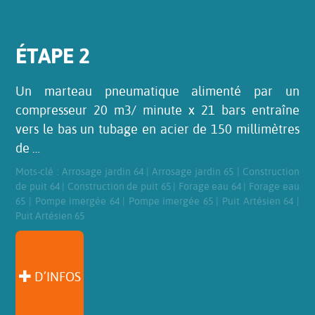
ÉTAPE 2
Un marteau pneumatique alimenté par un
compresseur 20 m3/ minute x 21 bars entraîne
vers le bas un tubage en acier de 150 millimètres
de …
Mots-clé :
Arrosage jardin 64
|
Arrosage jardin 65
|
Construction
de puit 64
|
Construction de puit 65
|
Forage eau 64
|
Forage eau
65
|
Pompe imergée 64
|
Pompe imergée 65
|
Puit Artésien 64
|
Puit Artésien 65
D’INFOS